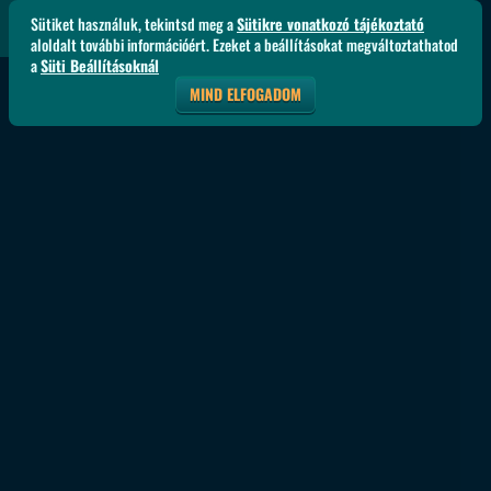
Sütiket használuk, tekintsd meg a
Sütikre vonatkozó tájékoztató
aloldalt további információért. Ezeket a beállításokat megváltoztathatod
a
Süti Beállításoknál
MIND ELFOGADOM