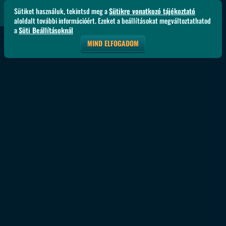
Sütiket használuk, tekintsd meg a
Sütikre vonatkozó tájékoztató
aloldalt további információért. Ezeket a beállításokat megváltoztathatod
a
Süti Beállításoknál
MIND ELFOGADOM