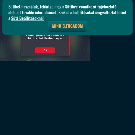
Sütiket használuk, tekintsd meg a
Sütikre vonatkozó tájékoztató
aloldalt további információért. Ezeket a beállításokat megváltoztathatod
a
Süti Beállításoknál
MIND ELFOGADOM