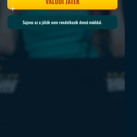
VALÓDI JÁTÉK
Sajnos ez a játék nem rendelkezik demó móddal.