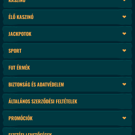
KASZINÓ
ÉLŐ KASZINÓ
JACKPOTOK
SPORT
FUT ÉRMÉK
BIZTONSÁG ÉS ADATVÉDELEM
ÁLTALÁNOS SZERZŐDÉSI FELTÉTELEK
PROMÓCIÓK