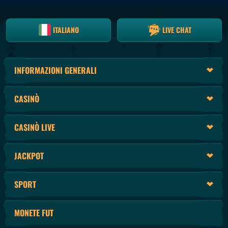
Con il casinò online di Spinanga scoprirai un nuovo approccio alle scommesse online che
non potrai farne a meno. E ogni volta che accedi al sito, troverai le migliori promozioni,
nuovi giochi e modalità per a raggiungere i tuoi obiettivi di scommessa.
ITALIANO
LIVE CHAT
Se sei un utente già registrato, bentornato. Se, invece, sei nuovo nel nostro casinò online,
potresti già aver notato alcune delle nostre fantastiche promozioni.
Hai bisogno di qualcosa di più?
INFORMAZIONI GENERALI
Dai un'occhiata ai principali vantaggi di far parte della famiglia del casinò online di
Spinanga:
CASINÒ
Scelta. È molto più che avere semplicemente maggiore scelta di giochi: si tratta anche
di avere accesso al maggior numero possibile di versioni diverse di ciascun gioco.
Offriamo di tutto, dai giochi da tavolo alle slot, in tutti i tipi di varianti.
Live. Per soddisfare i nostri giocatori tradizionalisti e per un'esperienza di gioco ancora
CASINÒ LIVE
più realistica, abbiamo tantissimi tavoli dal vivo.
Proporzione. Potrebbero esserci giorni in cui vuoi giocare a giochi a bassa posta come le
slot. Ma il giorno dopo vuoi partecipare ai grandi campionati e hai bisogno di un casinò
JACKPOT
online per accedere a diversi tipi di tornei con grandi premi.
Sport. I casinò online sono divertenti, ma che dire delle scommesse sportive? Bene,
Spinanga offre anche questo. Le nostre scommesse sportive coprono tutti i grandi
eventi e, come utente registrato, hai accesso ad alcune delle migliori quote di
SPORT
scommesse online disponibili.
SCOMMESSE ONLINE CON SPINANGA
MONETE FUT
Il nostro casinò online ha così tanti bonus che è difficile sapere da dove cominciare.