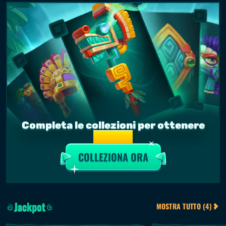
completa le collezioni per ottenere
€5.000
COLLEZIONA ORA
Jackpot
MOSTRA TUTTO (4)