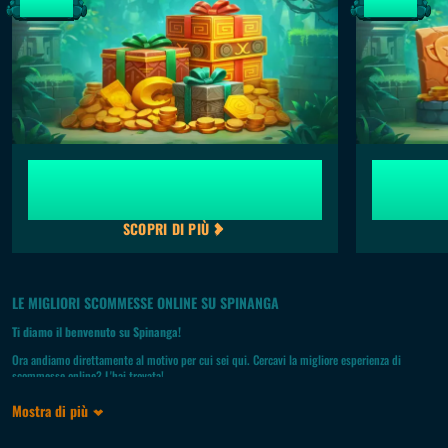
SPECIALE
SPECIALE
Sblocca 5.000€ con le nostre
Affronta
esclusive promozioni!
SCOPRI DI PIÙ
LE MIGLIORI SCOMMESSE ONLINE SU SPINANGA
Ti diamo il benvenuto su Spinanga!
Ora andiamo direttamente al motivo per cui sei qui. Cercavi la migliore esperienza di
scommesse online? L'hai trovata!
Tutto quello che puoi cercare in un casinò online lo trovi qui. Abbiamo tutti i migliori giochi
Mostra di più
da casinò, quote di scommesse sportive online e offerte bonus... proprio qui, racchiuse nella
stessa piattaforma.