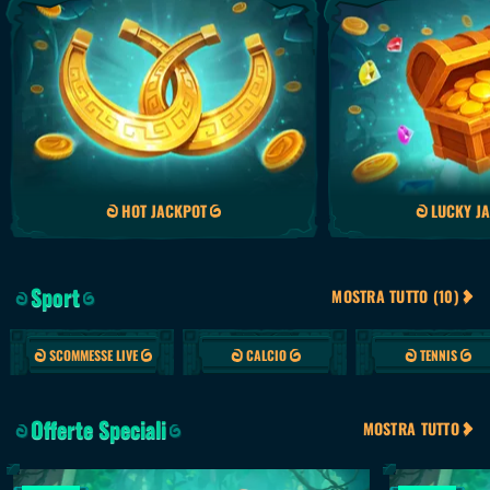
HOT JACKPOT
LUCKY J
Sport
MOSTRA TUTTO (10)
SCOMMESSE LIVE
CALCIO
TENNIS
Offerte Speciali
MOSTRA TUTTO