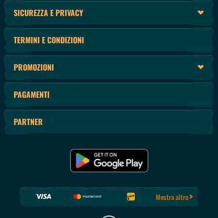
Offriamo ricariche settimanali, bonus di ricarica, giri gratuiti, cashback e Drop & Win
giornalieri.
SICUREZZA E PRIVACY
Tutti gli utenti che effettuano un nuovo deposito possono avere un guadagno inaspettato
anche prima di iniziare a giocare.
TERMINI E CONDIZIONI
I nostri bonus per le scommesse sportive sono altrettanto sorprendenti: riceverai ricariche
per le corse di cavalli, rimborsi per il Bore Draw, bonus sulle multiple fino al 100% e
pagamenti anticipati.
PROMOZIONI
E non è tutto! Gli utenti che devono ancora effettuare il loro primo deposito sul nostro
casinò online hanno diritto al nostro incredibile bonus di benvenuto. Il bonus di benvenuto
del casinò del 100% ammonterà al massimo di € 500, 200 giri gratuiti e in più riceveranno
PAGAMENTI
un Bonus Crab.
Gli appassionati di scommesse sportive possono anche beneficiare del nostro bonus di
benvenuto del 100% sul primo deposito del valore fino a € 100 su depositi superiori a € 20.
PARTNER
Anche i VIP adoreranno scommettere online con noi perchè offriamo loro le migliori offerte e
possibilità in assoluto per gestire il proprio conto.
I VIP hanno accesso a bonus ancora più sorprendenti, livelli di cashback più elevati e più
attenzione da parte dei nostri manager dedicati. I manager guideranno i nostri giocatori VIP
attraverso il nostro casinò e le scommesse sportive e si assicureranno che non perdano mai
più un'opportunità di scommesse online.
TANTISSIMI GIOCHI DA CASINÒ SU SPINANGA!
Mostra altro
Abbiamo così tanti bonus da menzionare che quasi ci siamo dimenticati di parlare dei
fantastici giochi disponibili. Spinanga tiene alta la sua reputazione e offre alcune delle