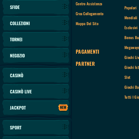
Centro Assistenza
SFIDE
Popolari
Crea Collegamento
Mondiali
COLLEZIONI
Mappa Del Sito
Esclusivi
Bonus Bu
TORNEI
Megaway
PAGAMENTI
NEGOZIO
Giochi Li
PARTNER
Giochi Is
CASINÒ
Slot
Giochi Da
CASINÒ LIVE
Tutti I Gi
JACKPOT
SPORT