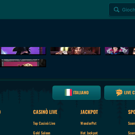
Gioch
p House
The Armory
The Hatter’s Mad Tea 
mon Academy
ITALIANO
LIVE 
Ò
CASINÒ LIVE
JACKPOT
SP
Top Casinò Live
WonderPot
Scom
Gold Saloon
Hot Jackpot
Scom