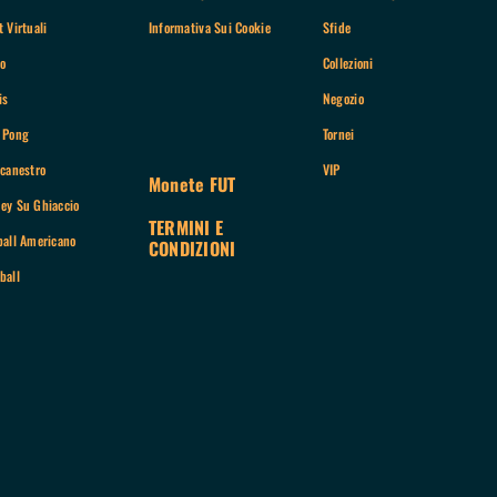
t Virtuali
Informativa Sui Cookie
Sfide
io
Collezioni
is
Negozio
 Pong
Tornei
acanestro
VIP
Monete FUT
ey Su Ghiaccio
TERMINI E
ball Americano
CONDIZIONI
ball