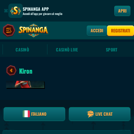
SPINANGA APP
APRI
Accedi all'app per giocare al meglio
ACCEDI
REGISTRATI
CASINÒ
CASINÒ LIVE
SPORT
Kiron
Kiron virtual sports
ITALIANO
LIVE CHAT