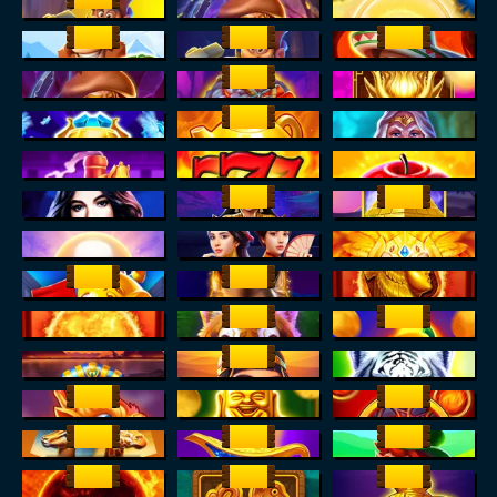
Grab the Gold!
Hit More Gold!
Fortune Globe
NUOVO
NUOVO
NUOVO
Fishin' Bear
Grab More Gold!
Green Chilli
NUOVO
Hit the Gold!
Gold Nuggets
Dragon Pearls
NUOVO
Crystal Scarabs
Golden Teapot
Forest Spirit
Gold Express
Hot Fire Fruits
Magic Apple 2
NUOVO
NUOVO
Magic Apple
Lady Fortune
Scarab Temple
Sky Pearls
Moon Sisters
Rio Gems
NUOVO
NUOVO
Super Sticky Piggy
Wolf Night
Sun of Egypt 2
NUOVO
NUOVO
Sun of Egypt
Tiger Jungle
Super Hot Chilli
NUOVO
Sun of Egypt 4
Sunlight Princess
Tiger Gems
NUOVO
NUOVO
China Festival
Buddha Megaways
Lava Coins
NUOVO
NUOVO
NUOVO
3 African Drums
Coin Lamp
3 Clover Pots Extra
NUOVO
NUOVO
NUOVO
Power Sun
3 Aztec Temples
Coin Express