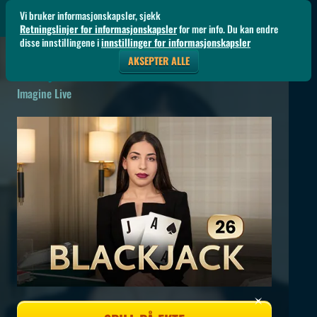
Vi bruker informasjonskapsler, sjekk
Retningslinjer for informasjonskapsler
for mer info. Du kan endre
disse innstillingene i
innstillinger for informasjonskapsler
AKSEPTER ALLE
Blackjack 26
Imagine Live