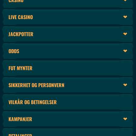
CASINO
LIVE CASINO
JACKPOTTER
ODDS
FUT MYNTER
SIKKERHET OG PERSONVERN
VILKÅR OG BETINGELSER
KAMPANJER