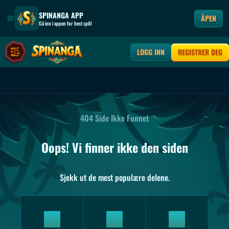
SPINANGA APP
ÅPEN
Gå inn i appen for best spill
LOGG INN
REGISTRER DEG
404 Side Ikke Funnet
Oops! Vi finner ikke den siden
Sjekk ut de mest populære delene.