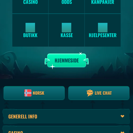
CASINO
ODDS
KAMPANJER
BUTIKK
HJELPESENTER
KASSE
HJEMMESIDE
NORSK
LIVE CHAT
GENERELL INFO