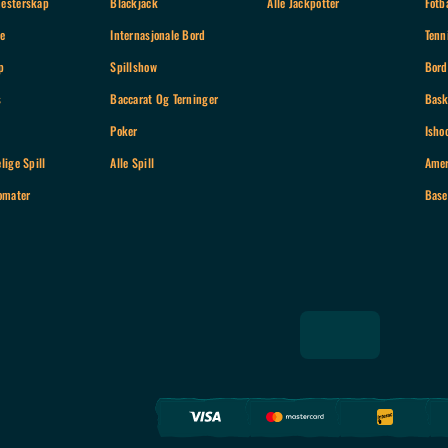
esterskap
Blackjack
Alle Jackpotter
Fotb
e
Internasjonale Bord
Tenn
p
Spillshow
Bord
s
Baccarat Og Terninger
Bask
Poker
Isho
lige Spill
Alle Spill
Amer
omater
Base