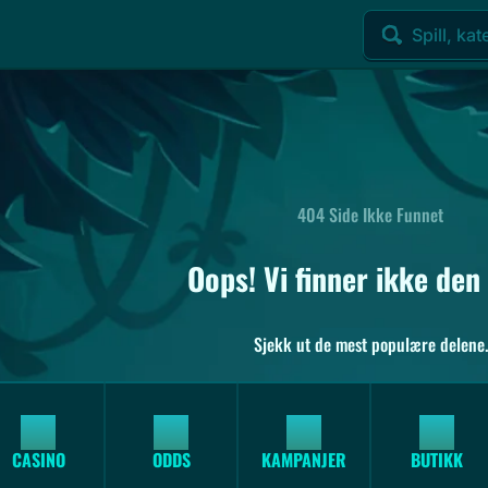
Spill, ka
404 Side Ikke Funnet
Oops! Vi finner ikke den
Sjekk ut de mest populære delene.
CASINO
ODDS
KAMPANJER
BUTIKK