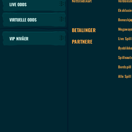
Nettstedskart
Verdensm
LIVE ODDS
Eksklusiv
VIRTUELLE ODDS
Bonuskjø
BETALINGER
Megaway
VIP NIVÅER
Live Spill
PARTNERE
Øyeblikke
Spilleaut
Bordspill
Alle Spill