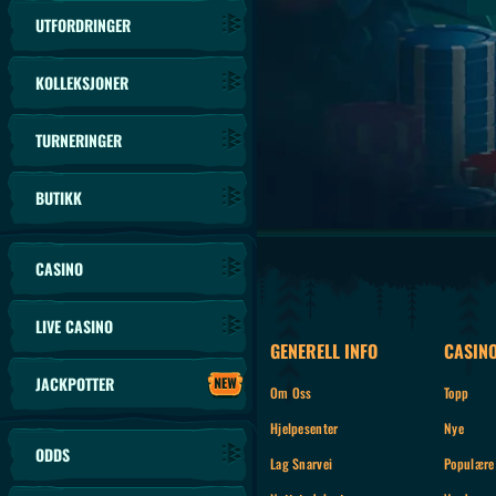
UTFORDRINGER
KOLLEKSJONER
TURNERINGER
BUTIKK
CASINO
LIVE CASINO
GENERELL INFO
CASIN
JACKPOTTER
Om Oss
Topp
Hjelpesenter
Nye
ODDS
Lag Snarvei
Populære