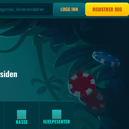
LOGG INN
REGISTRER DEG
tegorier, leverandører
 siden
HJELPESENTER
KASSE