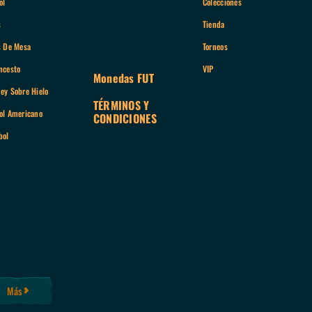
ol
Colecciones
s
Tienda
s De Mesa
Torneos
ncesto
VIP
Monedas FUT
ey Sobre Hielo
TÉRMINOS Y
ol Americano
CONDICIONES
bol
Más