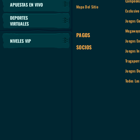
Campeona
APUESTAS EN VIVO
Mapa Del Sitio
Exclusivo
DEPORTES
Juegos C
VIRTUALES
Megaway
PAGOS
NIVELES VIP
Juegos En
SOCIOS
Juegos In
Tragaperr
Juegos D
Todos Los