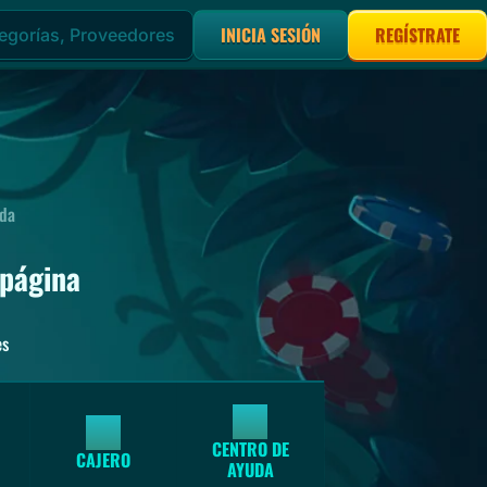
INICIA SESIÓN
REGÍSTRATE
egorías, Proveedores
ada
 página
es
CENTRO DE
CAJERO
AYUDA