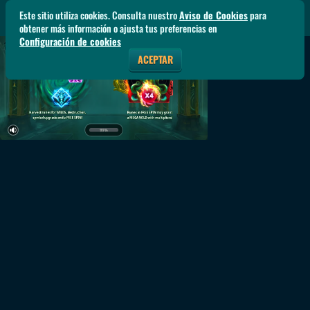
Este sitio utiliza cookies. Consulta nuestro
Aviso de Cookies
para
obtener más información o ajusta tus preferencias en
Configuración de cookies
ACEPTAR