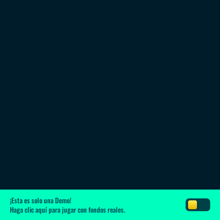
¡Esta es solo una Demo!
Haga clic aquí
para jugar con fondos reales.