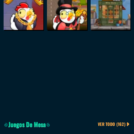
Juegos De Mesa
VER TODO (162)