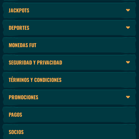
JACKPOTS
DEPORTES
MONEDAS FUT
SEGURIDAD Y PRIVACIDAD
TÉRMINOS Y CONDICIONES
PROMOCIONES
PAGOS
SOCIOS