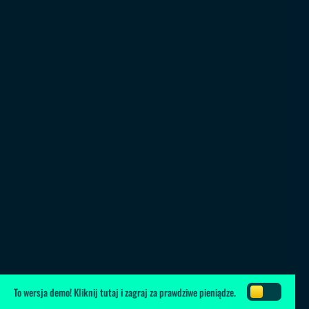
To wersja demo!
Kliknij tutaj
i zagraj za prawdziwe pieniądze.