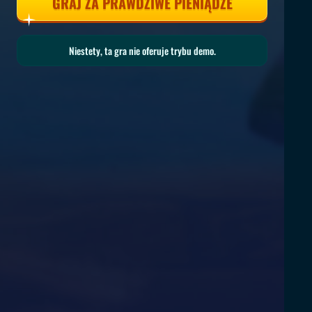
GRAJ ZA PRAWDZIWE PIENIĄDZE
Niestety, ta gra nie oferuje trybu demo.