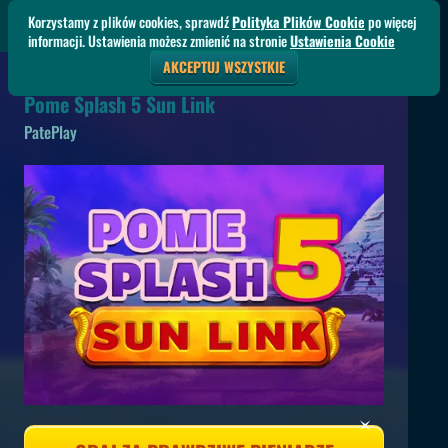
Korzystamy z plików cookies, sprawdź
Polityka Plików Cookie
po więcej
informacji. Ustawienia możesz zmienić na stronie
Ustawienia Cookie
AKCEPTUJ WSZYSTKIE
Pome Splash 5 Sun Link
PatePlay