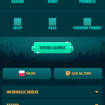
KASYNO
SPORT
PROMOCJE
SKLEP
CENTRUM POMOCY
KASA
STRONA GŁÓWNA
POLSKI
CZAT NA ŻYWO
INFORMACJE OGÓLNE