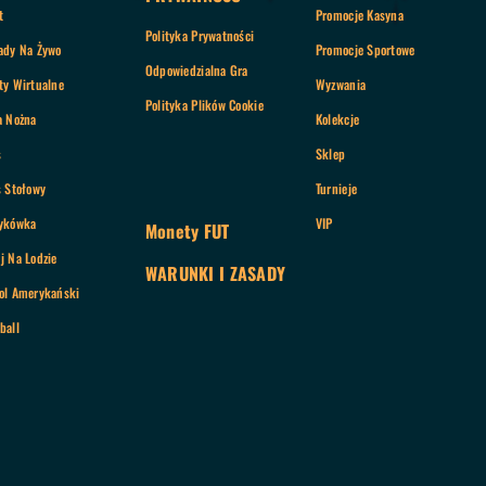
t
Promocje Kasyna
Polityka Prywatności
ady Na Żywo
Promocje Sportowe
Odpowiedzialna Gra
ty Wirtualne
Wyzwania
Polityka Plików Cookie
a Nożna
Kolekcje
s
Sklep
s Stołowy
Turnieje
ykówka
VIP
Monety FUT
j Na Lodzie
WARUNKI I ZASADY
ol Amerykański
ball