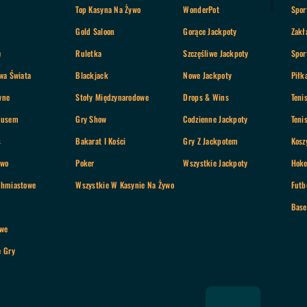
Top Kasyna Na Żywo
WonderPot
Spor
Gold Saloon
Gorące Jackpoty
Zakł
e
Ruletka
Szczęśliwe Jackpoty
Spor
wa Świata
Blackjack
Nowe Jackpoty
Piłk
wne
Stoły Międzynarodowe
Drops & Wins
Teni
nusem
Gry Show
Codzienne Jackpoty
Teni
s
Bakarat I Kości
Gry Z Jackpotem
Kosz
ywo
Poker
Wszystkie Jackpoty
Hoke
chmiastowe
Wszystkie W Kasynie Na Żywo
Futb
Base
owe
e Gry