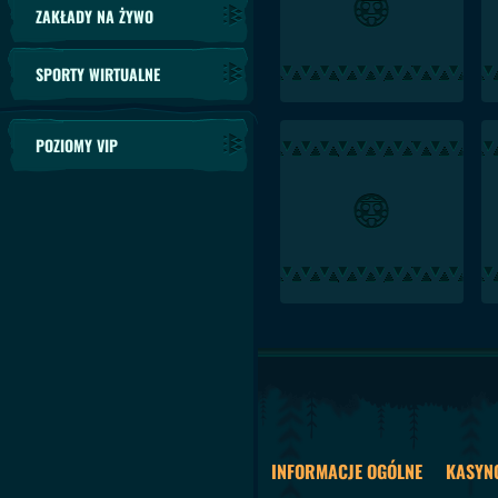
ZAKŁADY NA ŻYWO
SPORTY WIRTUALNE
POZIOMY VIP
INFORMACJE OGÓLNE
KASYN