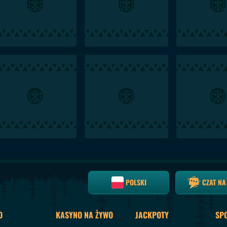
POLSKI
CZAT NA
O
KASYNO NA ŻYWO
JACKPOTY
SP