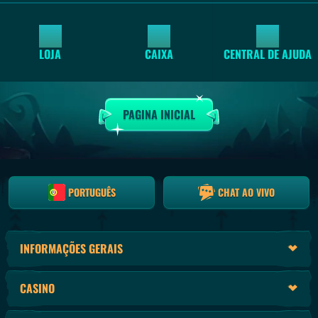
LOJA
CENTRAL DE AJUDA
CAIXA
PAGINA INICIAL
PORTUGUÊS
CHAT AO VIVO
INFORMAÇÕES GERAIS
CASINO