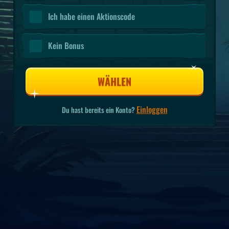
Ich habe einen Aktionscode
Kein Bonus
WÄHLEN
Einloggen
Du hast bereits ein Konto?