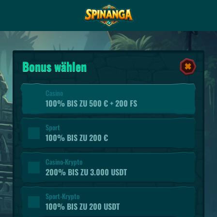
Bonus wählen
Casino
100% BIS ZU 500 € + 200 FS
Sport
100% BIS ZU 200 €
Casino-Krypto
200% BIS ZU 3.000 USDT
Sport-Krypto
100% BIS ZU 200 USDT