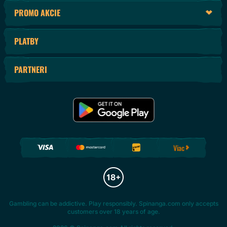
A to ešte nie je všetko! Používatelia, ktorí ešte len uskutočnia svoj prvý vklad v našom
online casíne, majú nárok na náš neuveriteľný uvítací bonus. Uvítací bonus 100% Vám
PROMO AKCIE
pridá ekvivalent až €500, 200 free spinov, a dokonca - Bonus Crab.
Fanúšikovia športových stávok môžu využiť aj náš 100% uvítací bonus za prvý vklad v
PLATBY
hodnote do €100 pri vklade nad €20.
Aj VIP si u nás online stávkovanie zamilujú a ponúkame im absolútne najlepšie vybavenie na
vedenie ich účtu.
PARTNERI
VIP majú prístup k ešte úžasnejším bonusom, vyšším úrovniam cash back a aktívnej
pozornosti našich špecializovaných manažérov. Manažéri prevedú naše cenené VIP osoby
naším casínom a stávkovou kanceláriou a zabezpečia, aby už nikdy nezmeškali žiadnu
príležitosť na online stávkovanie.
MNOŽSTVO HIER V CASÍNE SPINANGA!
Máme toľko bonusov, že sme takmer zabudli hovoriť o úžasných hrách, ktoré ponúkame.
Spinanga si stojí za svojou povesťou a rozdáva jedny z najlepších príležitostí na online
Viac
stávkovanie.
Koncept atraktívnych kurzov uplatňujeme nielen v našej stávkovej kancelárii, ale aj v našom
zavedenom a rozsiahlom zozname casino hier.
Poďme sa bližšie pozrieť na naše prvotriedne online casino:
STOLOVÉ HRY
Gambling can be addictive. Play responsibly. Spinanga.com only accepts
customers over 18 years of age.
Máte chuť si zahrať na našom ruletovom stole, čo keby ste sa pozreli na rozdiel medzi
americkou, francúzskou a európskou ruletou. Dávate prednosť kartám? Žiadny problém,