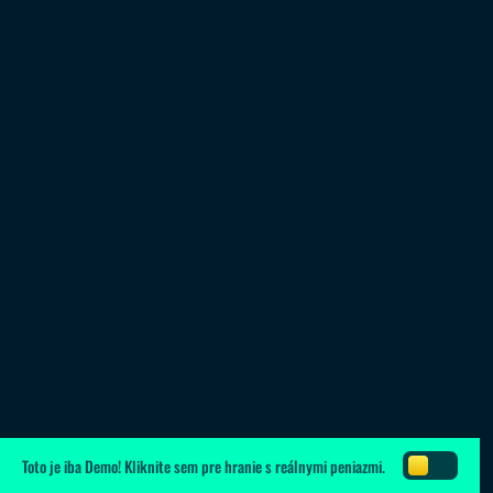
Toto je iba Demo!
Kliknite sem
pre hranie s reálnymi peniazmi.