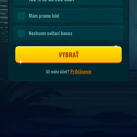
Mám promo kód
Nechcem uvítací bonus
VYBRAŤ
Prihlásenie
Už máte účet?