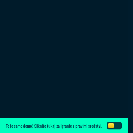
To je samo demo!
Kliknite tukaj
za igranje s pravimi sredstvi.