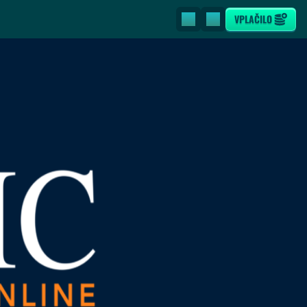
VPLAČILO