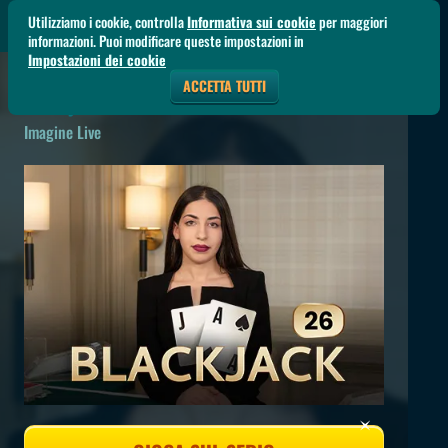
Utilizziamo i cookie, controlla
Informativa sui cookie
per maggiori
informazioni. Puoi modificare queste impostazioni in
Impostazioni dei cookie
ACCETTA TUTTI
Blackjack 26
Imagine Live