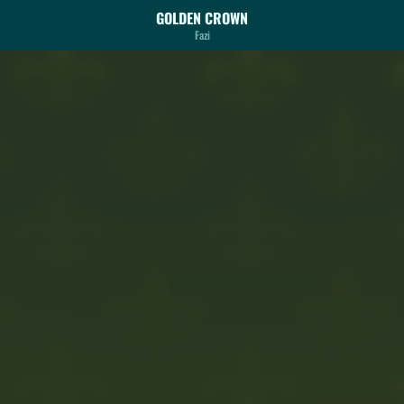
GOLDEN CROWN
Fazi