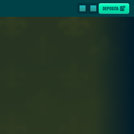
DEPOSITA