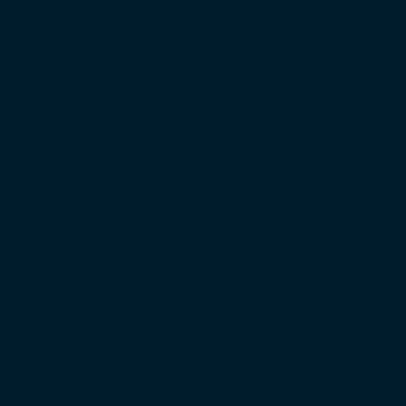
Meer tonen
NEDERLANDS
LIVE CHAT