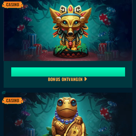
CASINO
Weekend Herlaadbonus €700 + 50 Gratis Spins
BONUS ONTVANGEN
CASINO