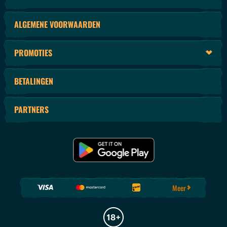
ALGEMENE VOORWAARDEN
PROMOTIES
BETALINGEN
PARTNERS
Meer