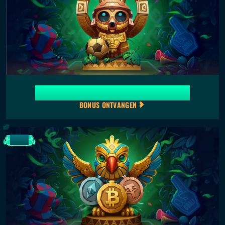
Eerste Stortingsbonus 100% tot €100
BONUS ONTVANGEN
SPORT