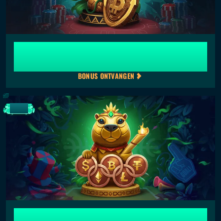
Weekend Crypto Herlaad Bonus 75% tot
750 USDT + 100 GS
BONUS ONTVANGEN
SPORT
Crypto Weekend Herlaadbonus 50% tot