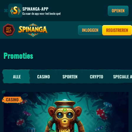
SPINANGA-APP
OPENEN
Ga naar de app voor het beste spel
INLOGGEN
REGISTREREN
Promoties
ALLE
CASINO
SPORTEN
CRYPTO
SPECIALE 
CASINO