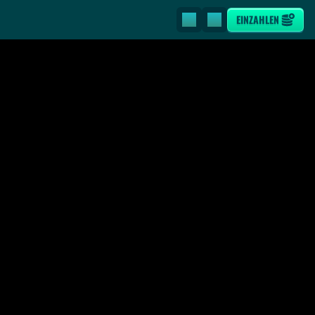
EINZAHLEN