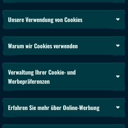
Unsere Verwendung von Cookies
Warum wir Cookies verwenden
Verwaltung Ihrer Cookie- und
Werbepräferenzen
Erfahren Sie mehr über Online-Werbung