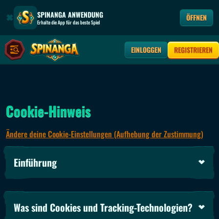
SPINANGA ANWENDUNG
ÖFFNEN
Erhalte die App für das beste Spiel
EINLOGGEN
REGISTRIEREN
Cookie-Hinweis
Ändere deine Cookie-Einstellungen (Aufhebung der Zustimmung)
Einführung
Was sind Cookies und Tracking-Technologien?