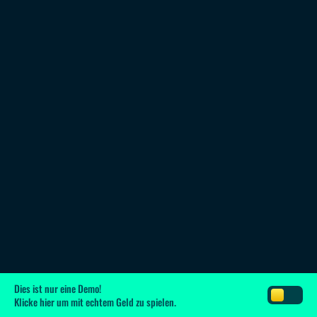
Dies ist nur eine Demo!
Klicke hier
um mit echtem Geld zu spielen.