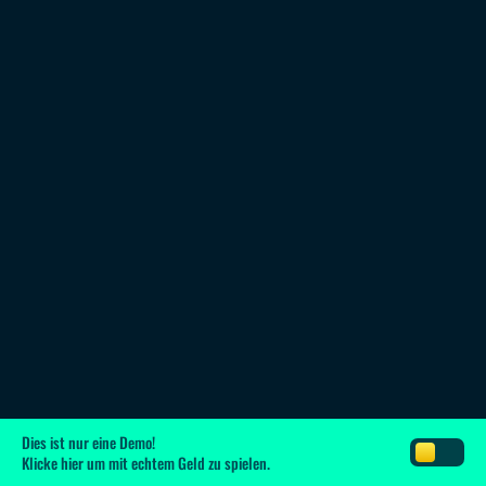
Dies ist nur eine Demo!
Klicke hier
um mit echtem Geld zu spielen.