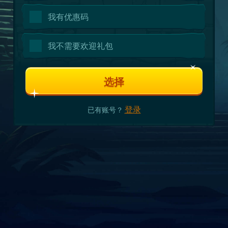
我有优惠码
我不需要欢迎礼包
选择
登录
已有账号？