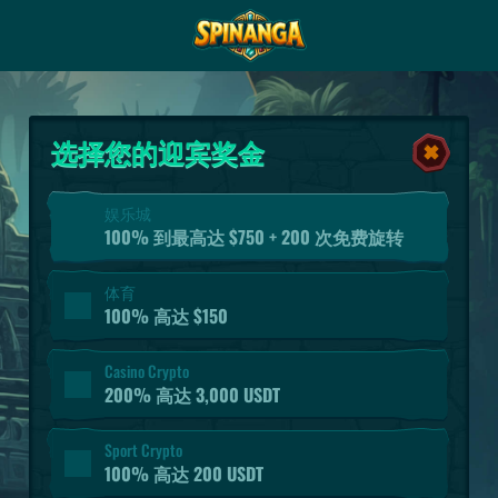
选择您的迎宾奖金
娱乐城
100% 到最高达 $750 + 200 次免费旋转
体育
100% 高达 $150
Casino Crypto
200% 高达 3,000 USDT
Sport Crypto
100% 高达 200 USDT