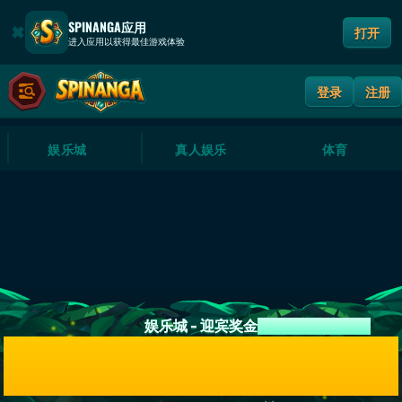
SPINANGA应用
打开
进入应用以获得最佳游戏体验
登录
注册
娱乐城
真人娱乐
体育
娱乐城 - 迎宾奖金
娱乐城 - 加密货币迎宾奖励
体育 - 加密货币迎宾奖金
体育赛事欢迎奖励
100% 高达 $750 + 200 免费旋转 + 1
200% 高达 3,000 USDT
100% 高达 200 USDT
100% 高达 $150
Bonus Crab