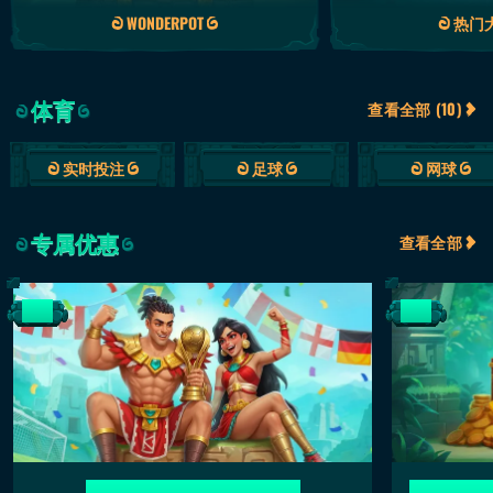
WONDERPOT
热门
体育
查看全部 (10)
实时投注
足球
网球
专属优惠
查看全部
特别
特别