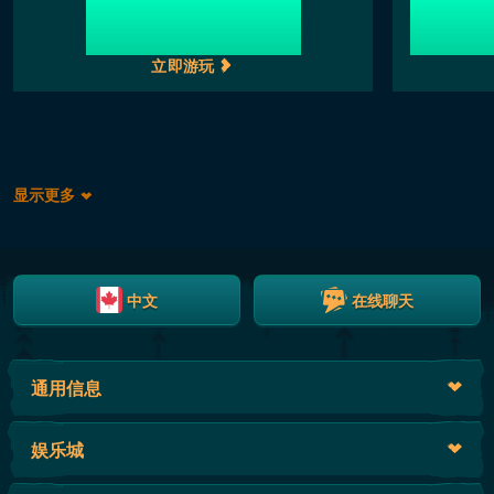
世界杯传奇
通
总奖金高达 $1,875,000
立即游玩
显示更多
中文
在线聊天
通用信息
娱乐城