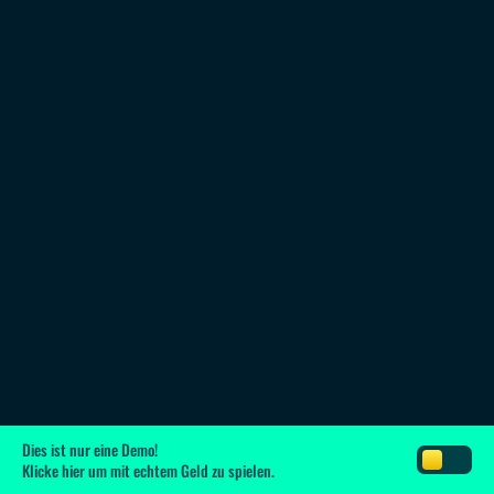
Dies ist nur eine Demo!
Klicke hier
um mit echtem Geld zu spielen.