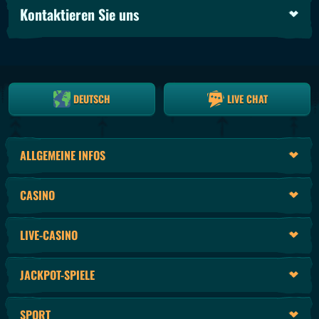
Kontaktieren Sie uns
DEUTSCH
LIVE CHAT
ALLGEMEINE INFOS
CASINO
LIVE-CASINO
JACKPOT-SPIELE
SPORT