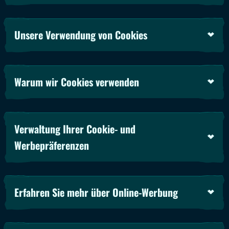
Unsere Verwendung von Cookies
Warum wir Cookies verwenden
Verwaltung Ihrer Cookie- und
Werbepräferenzen
Erfahren Sie mehr über Online-Werbung