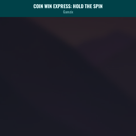
COIN WIN EXPRESS: HOLD THE SPIN
Gamzix