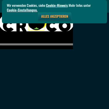
Wir verwenden Cookies, siehe
Cookie-Hinweis
Mehr Infos unter
Cookie-Einstellungen.
ALLES AKZEPTIEREN