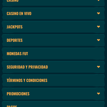
CASINO
CASINO EN VIVO
JACKPOTS
DEPORTES
MONEDAS FUT
SEGURIDAD Y PRIVACIDAD
TÉRMINOS Y CONDICIONES
PROMOCIONES