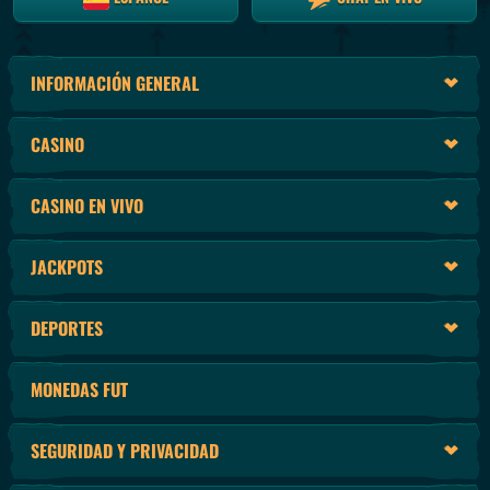
INFORMACIÓN GENERAL
CASINO
CASINO EN VIVO
JACKPOTS
DEPORTES
MONEDAS FUT
SEGURIDAD Y PRIVACIDAD