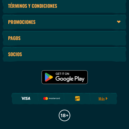
TÉRMINOS Y CONDICIONES
PROMOCIONES
PAGOS
SOCIOS
Más