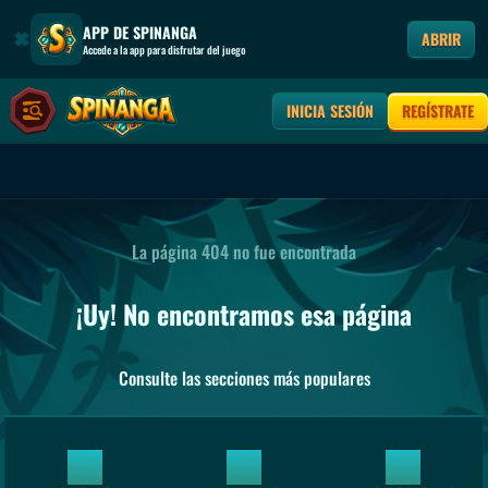
APP DE SPINANGA
ABRIR
Accede a la app para disfrutar del juego
INICIA SESIÓN
REGÍSTRATE
La página 404 no fue encontrada
¡Uy! No encontramos esa página
Consulte las secciones más populares