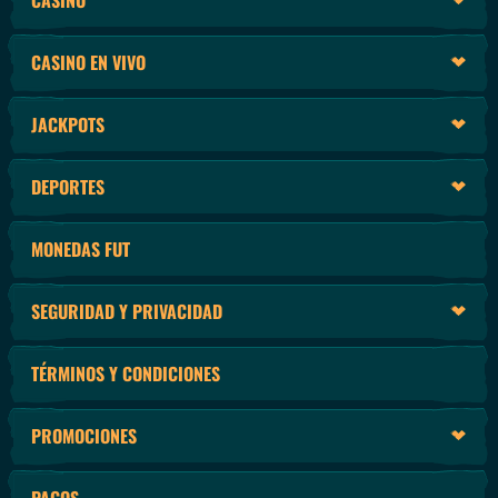
CASINO
CASINO EN VIVO
JACKPOTS
DEPORTES
MONEDAS FUT
SEGURIDAD Y PRIVACIDAD
TÉRMINOS Y CONDICIONES
PROMOCIONES