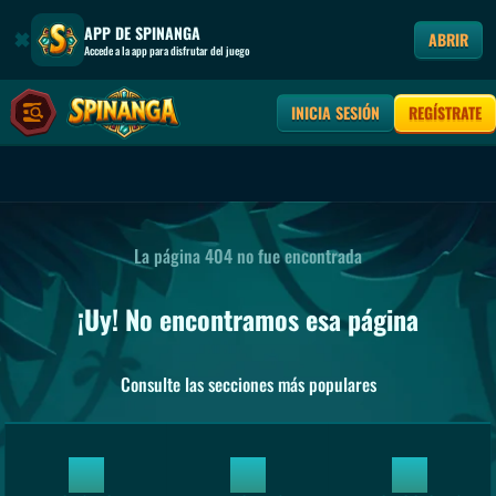
APP DE SPINANGA
ABRIR
Accede a la app para disfrutar del juego
INICIA SESIÓN
REGÍSTRATE
La página 404 no fue encontrada
¡Uy! No encontramos esa página
Consulte las secciones más populares