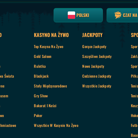
POLSKI
CZAT NA
O
KASYNO NA ŻYWO
JACKPOTY
SP
Top Kasyna Na Żywo
Gorące Jackpoty
Spor
Gold Saloon
Szczęśliwe Jackpoty
Zakł
e
Ruletka
Nowe Jackpoty
Spor
wa Świata
Blackjack
Codzienne Jackpoty
Piłk
wne
Stoły Międzynarodowe
Wszystkie Jackpoty
Teni
nusem
Gry Show
Teni
s
Bakarat I Kości
Kosz
ywo
Poker
Hoke
chmiastowe
Wszystkie W Kasynie Na Żywo
Futb
Base