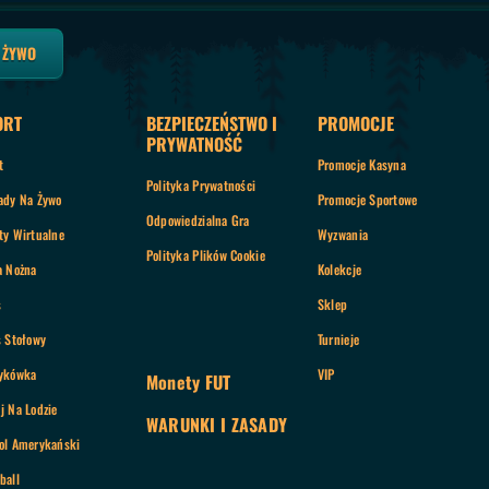
 ŻYWO
ORT
BEZPIECZEŃSTWO I
PROMOCJE
PRYWATNOŚĆ
t
Promocje Kasyna
Polityka Prywatności
ady Na Żywo
Promocje Sportowe
Odpowiedzialna Gra
ty Wirtualne
Wyzwania
Polityka Plików Cookie
a Nożna
Kolekcje
s
Sklep
s Stołowy
Turnieje
ykówka
VIP
Monety FUT
j Na Lodzie
WARUNKI I ZASADY
ol Amerykański
ball