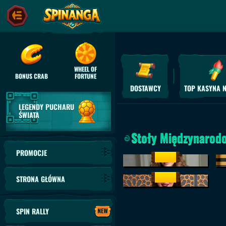
WHEEL OF
BONUS CRAB
FORTUNE
DOSTAWCY
TOP KASYNA 
LEGENDY PUCHARU
ŚWIATA
Stoły Międzynarod
PROMOCJE
NOWOŚĆ
French Roulette
Span
NOWOŚĆ
STRONA GŁÓWNA
Türkçe VIP Blackjack 1
SPIN RALLY