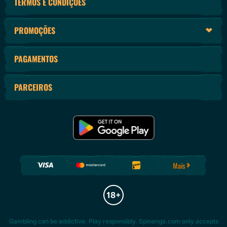
TERMOS E CONDIÇÕES
PROMOÇÕES
PAGAMENTOS
PARCEIROS
Mais
Gambling can be addictive. Play responsibly. Spinanga.com only accepts