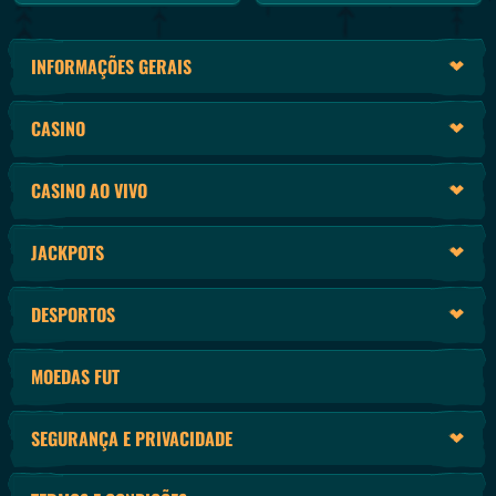
INFORMAÇÕES GERAIS
CASINO
CASINO AO VIVO
JACKPOTS
DESPORTOS
MOEDAS FUT
SEGURANÇA E PRIVACIDADE