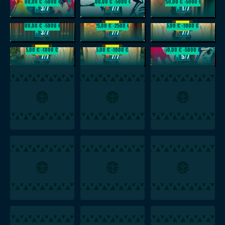
100,00 € -
5000 €
100,00 € -
5000 €
250,00 € -
5000 €
VIP Blackjack 12
VIP Blackjack 11
VIP Blackjack 7
3/7
7/7
1/7
NOVO
NOVO
100,00 € -
5000 €
25,00 € -
2500 €
5,00 € -
1000 €
VIP Blackjack 6
Free Bet Blackjack 8
Blackjack Latino 15
3/7
7/7
7/7
NOVO
NOVO
5,00 € -
1000 €
5,00 € -
1000 €
50,00 € -
5000 €
Blackjack Latino 14
Blackjack Latino 13
VIP Blackjack 9
7/7
7/7
5/7