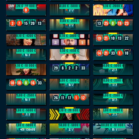
8
6
32
34
22
5
36
6
35
2
23
32
33
22
17
0,20 € -
10 000 €
50,00 € -
5000 €
0,10 € -
2000 €
T
P
P
P
B
17
11
15
14
35
Speed Baccarat A
Blackjack 77 - Ruby
Mega Wheel
B
7/7
26
14
36
12
30
P
B
B
P
P
11
4
10
35
22
NOVO
0,10 € -
1000 €
10,00 € -
2500 €
0,10 € -
10 000 €
3
7
15
20
13
13
25
0
19
23
Lucky 6 Roulette
Free Bet Blackjack 6
PowerUP Roulette
7/7
P
T
P
B
P
2
24
34
8
5
NOVO
NOVO
0,10 € -
4200 €
0,10 € -
3800 €
0,10 € -
5000 €
33
32
36
15
4
17
6
14
29
33
19
21
10
13
22
Treasure Island
Dice City
Fortune Roulette
T
10
13
25
25
22
34
11
14
35
12
NOVO
5,00 € -
1000 €
0,50 € -
4150 €
0,10 € -
20 000 €
0
28
27
3
28
14
21
33
1
10
Blackjack 87 - Emerald
Casino Hold'em
Roulette Azure
6/7
4
1
14
18
0
22
25
1
10
6
28
32
20
19
20
NOVO
NOVO
0,10 € -
10 000 €
0,10 € -
2500 €
50,00 € -
5000 €
27
14
29
36
29
29
8
2
2
33
Mega Sic Bac
Mega Roulette 3000
Blackjack Italia Tricolore 3
2/7
19
17
29
11
0
33
31
35
12
33
NOVO
0,10 € -
20 000 €
5,00 € -
1000 €
10,00 € -
2500 €
30
19
8
35
19
18
18
0
16
33
Auto-Roulette
Blackjack 104 - Emerald
Blackjack Italia Tricolore 1
6/7
1/7
5
30
33
32
35
1
15
8
29
29
NOVO
25,00 € -
2500 €
0,10 € -
20 000 €
5,00 € -
2500 €
6
28
8
12
0
26
11
17
1
12
Blackjack 71 - Ruby
Spanish Roulette
Blackjack Italia Tricolore 2
6/7
5/7
26
20
1
15
12
10
14
20
33
33
NOVO
NOVO
1,00 € -
5000 €
0,10 € -
20 000 €
5,00 € -
1000 €
27
19
33
17
26
Bet Behind Pro Blackjack
Football Blitz Top Card Latino
Free Bet Blackjack Latino 2
7/7
7/7
10
35
4
13
5
13
20
19
34
11
NOVO
1,00 € -
5000 €
250,00 € -
5000 €
500,00 € -
10 000 €
Free Bet Blackjack Latino 1
VIP Blackjack 14
VIP Blackjack 13
49/15000
2/7
0/7
10
25
5
28
24