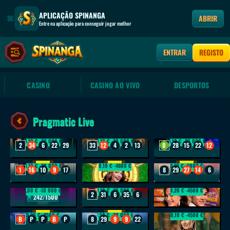
APLICAÇÃO SPINANGA
ABRIR
Entre na aplicação para conseguir jogar melhor
ENTRAR
REGISTO
CASINO
CASINO AO VIVO
DESPORTOS
Pragmatic Live
0,10 € -
20 000 €
0,10 € -
20 000 €
0,10 € -
20 000 €
2
34
6
22
29
33
12
4
2
13
0
28
15
22
12
Speed Roulette
Gold Saloon VIP Speed Roulette
Mega Roulette
NOVO
NOVO
NOVO
0,10 € -
20 000 €
0,10 € -
4600 €
0,10 € -
5000 €
34
3
11
25
21
36
4
17
2
1
0
18
13
7
31
1
16
10
9
17
8
29
27
14
6
Roulette 16 - Swedish
Money Time
Gates of Olympus Roulette
29
9
7
15
2
33
13
23
13
3
36
12
32
13
24
1,00 € -
10 000 €
0,10 € -
20 000 €
0,20 € -
4500 €
29
34
0
29
28
10
4
23
9
1
2
31
6
35
6
ONE Blackjack 1
Roulette Germany - Deutsches Roulette
Sweet Bonanza Candyland
242/1500
18
16
0
36
23
33
11
32
24
6
20
26
8
14
3
25
32
30
27
31
8
15
3
25
12
NOVO
NOVO
0,20 € -
2500 €
0,50 € -
20 000 €
0,10 € -
4500 €
15
29
6
20
29
B
P
P
B
P
8
29
9
9
22
Amazing Baccarat
Crystal Roulette
Snakes & Ladders Live