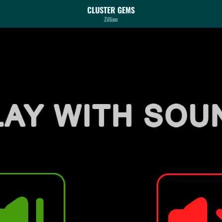
CLUSTER GEMS
Zillion